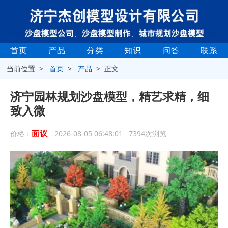
首页
产品
分类
知识
问答
联系
当前位置 >
首页
>
产品
> 正文
济宁园林规划沙盘模型，精艺求精，细
致入微
面议
价格：
2026-08-05 06:48:01 7394次浏览