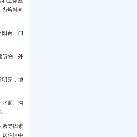
墙和主体建
艺为熔融氧
至阳台、门
建筑物、外
常明亮，地
、水面、沟
整。
人数等因素
，居住区中