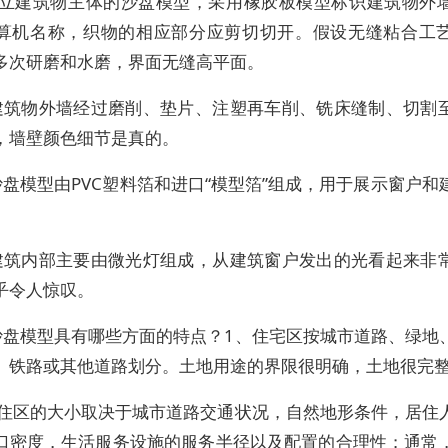
建立建筑物主体的沙盘模型，采用橡胶板模型标识建筑物外
算机名称，织物的相应部分应剪切切开。假设无缝粘合工
多次研磨和水磨，界面无缝高平面。
建筑物外墙经过磨削、垫片、注塑再车削、铣床缝制、切割
，墙壁颜色细节是真的。
盘模型由PVC塑料箔和进口“模型箔”组成，用于展示窗户和
。
建筑内部主要由微光灯组成，从建筑窗户发出的光看起来非
乎令人惊叹。
沙盘模型具有哪些方面的特点？1、住宅区按城市道路、绿地
、铁路或其他道路划分。土地用途的界限很明确，土地很完
居住区的大小取决于城市道路交通状况，自然地形条件，居住
口密度，生活服务设施的服务半径以及配置的合理性；通常