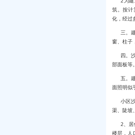
2为
筑。按计
化，经过
三。
窗、柱子
四。沙
部面板等
五。
面照明似
小区
渠、陡坡
2、
楼层，人