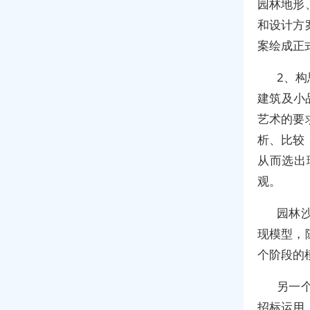
园林地形
和设计方
案绘成正
2、
建筑及小
艺术的要
析、比较
从而选出
观。
园林
现模型，
个阶段的
另一
招标运用