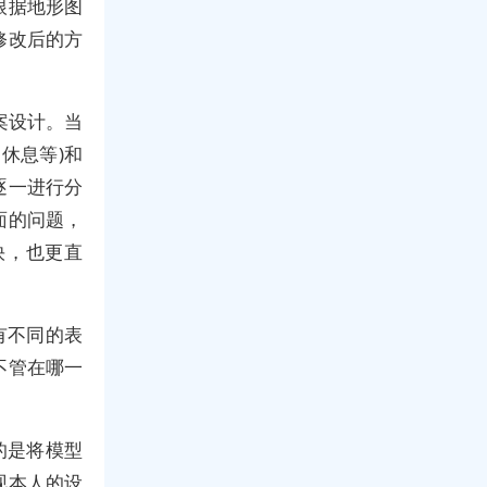
根据地形图
修改后的方
案设计。当
休息等)和
逐一进行分
面的问题，
快，也更直
有不同的表
不管在哪一
的是将模型
现本人的设