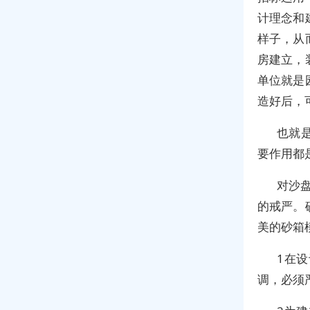
计理念和
样子，从
房建立，
单位就是
造好后，
也就
要作用都
对沙
的戒严。
美的砂箱
1在
调，必须